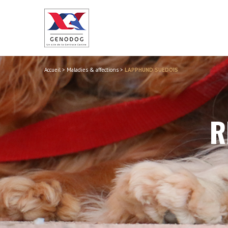
Accueil
>
Maladies & affections
>
LAPPHUND SUEDOIS
R