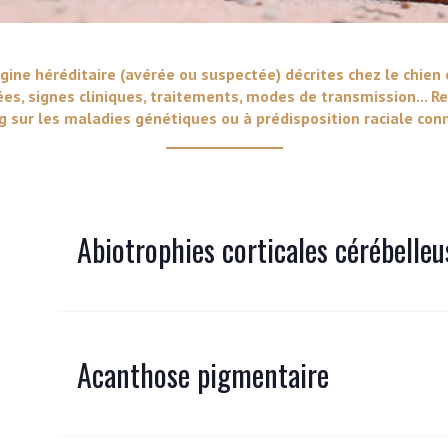
VERS LE SITE SCC.ASSO.FR
gine héréditaire (avérée ou suspectée) décrites chez le chien 
ées, signes cliniques, traitements, modes de transmission... Re
 sur les maladies génétiques ou à prédisposition raciale conn
Abiotrophies corticales cérébelleu
Acanthose pigmentaire