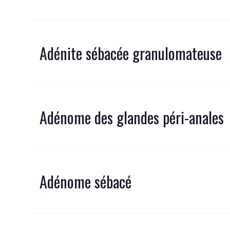
Adénite sébacée granulomateuse
Adénome des glandes péri-anales
Adénome sébacé