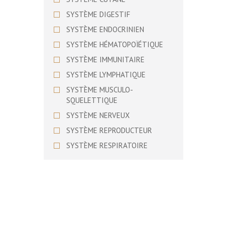
BASSET SUEDOIS
SYSTÈME DIGESTIF
BEAGLE
SYSTÈME ENDOCRINIEN
BEAGLE HARRIER
SYSTÈME HÉMATOPOÏÉTIQUE
BEARDED COLLIE
SYSTÈME IMMUNITAIRE
BEDLINGTON TERRIER
SYSTÈME LYMPHATIQUE
BERGER ALLEMAND
SYSTÈME MUSCULO-
BERGER AMERICAIN MINIATURE
SQUELETTIQUE
BERGER AUSTRALIEN
SYSTÈME NERVEUX
BERGER BERGAMASQUE
SYSTÈME REPRODUCTEUR
BERGER BLANC SUISSE
SYSTÈME RESPIRATOIRE
BERGER D’ASIE CENTRALE
SYSTÈME URINAIRE
BERGER DE BEAUCE
SYSTÈME VISUEL
BERGER DE BOSNIE-
HERZEGOVINE ET DE CROATIE
BERGER DE BRIE