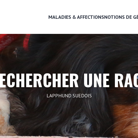
MALADIES & AFFECTIONS
NOTIONS DE G
MALADIES & AFFECTIONS
ECHERCHER UNE RA
NOTIONS DE GÉNÉTIQUE
LAPPHUND SUEDOIS
RECHERCHER UNE RACE
LEXIQUE