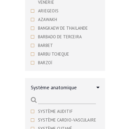
VENERIE
ARIEGEOIS
AZAWAKH
BANGKAEW DE THAILANDE
BARBADO DE TERCEIRA
BARBET
BARBU TCHEQUE
BARZOÏ
BASENJI
BASSET ARTESIEN NORMAND
Système anatomique
BASSET BLEU DE GASCOGNE
BASSET DE WESTPHALIE
BASSET DES ALPES
SYSTÈME AUDITIF
BASSET FAUVE DE BRETAGNE
SYSTÈME CARDIO-VASCULAIRE
BASSET HOUND
SYSTÈME CUTANÉ