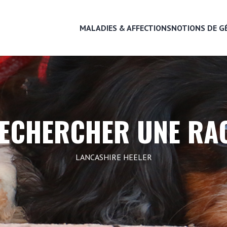
MALADIES & AFFECTIONS
NOTIONS DE G
MALADIES & AFFECTIONS
ECHERCHER UNE RA
NOTIONS DE GÉNÉTIQUE
LANCASHIRE HEELER
RECHERCHER UNE RACE
LEXIQUE