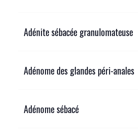
Adénite sébacée granulomateuse
Adénome des glandes péri-anales
Adénome sébacé