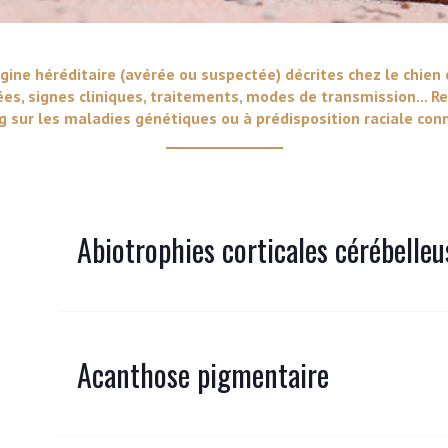
VERS LE SITE SCC.ASSO.FR
gine héréditaire (avérée ou suspectée) décrites chez le chien 
ées, signes cliniques, traitements, modes de transmission... Re
 sur les maladies génétiques ou à prédisposition raciale conn
Abiotrophies corticales cérébelleu
Acanthose pigmentaire