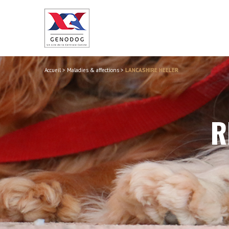
Accueil
>
Maladies & affections
>
LANCASHIRE HEELER
R