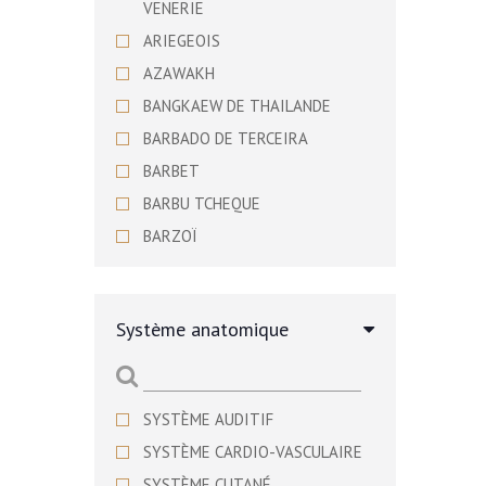
VENERIE
ARIEGEOIS
AZAWAKH
BANGKAEW DE THAILANDE
BARBADO DE TERCEIRA
BARBET
BARBU TCHEQUE
BARZOÏ
BASENJI
BASSET ARTESIEN NORMAND
Système anatomique
BASSET BLEU DE GASCOGNE
BASSET DE WESTPHALIE
BASSET DES ALPES
SYSTÈME AUDITIF
BASSET FAUVE DE BRETAGNE
SYSTÈME CARDIO-VASCULAIRE
BASSET HOUND
SYSTÈME CUTANÉ