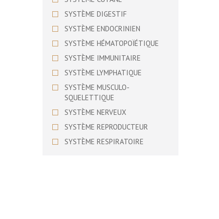
BASSET SUEDOIS
SYSTÈME DIGESTIF
BEAGLE
SYSTÈME ENDOCRINIEN
BEAGLE HARRIER
SYSTÈME HÉMATOPOÏÉTIQUE
BEARDED COLLIE
SYSTÈME IMMUNITAIRE
BEDLINGTON TERRIER
SYSTÈME LYMPHATIQUE
BERGER ALLEMAND
SYSTÈME MUSCULO-
BERGER AMERICAIN MINIATURE
SQUELETTIQUE
BERGER AUSTRALIEN
SYSTÈME NERVEUX
BERGER BERGAMASQUE
SYSTÈME REPRODUCTEUR
BERGER BLANC SUISSE
SYSTÈME RESPIRATOIRE
BERGER D’ASIE CENTRALE
SYSTÈME URINAIRE
BERGER DE BEAUCE
SYSTÈME VISUEL
BERGER DE BOSNIE-
HERZEGOVINE ET DE CROATIE
BERGER DE BRIE