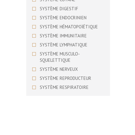
BASSET SUEDOIS
SYSTÈME DIGESTIF
BEAGLE
SYSTÈME ENDOCRINIEN
BEAGLE HARRIER
SYSTÈME HÉMATOPOÏÉTIQUE
BEARDED COLLIE
SYSTÈME IMMUNITAIRE
BEDLINGTON TERRIER
SYSTÈME LYMPHATIQUE
BERGER ALLEMAND
SYSTÈME MUSCULO-
BERGER AMERICAIN MINIATURE
SQUELETTIQUE
BERGER AUSTRALIEN
SYSTÈME NERVEUX
BERGER BERGAMASQUE
SYSTÈME REPRODUCTEUR
BERGER BLANC SUISSE
SYSTÈME RESPIRATOIRE
BERGER D’ASIE CENTRALE
SYSTÈME URINAIRE
BERGER DE BEAUCE
SYSTÈME VISUEL
BERGER DE BOSNIE-
HERZEGOVINE ET DE CROATIE
BERGER DE BRIE