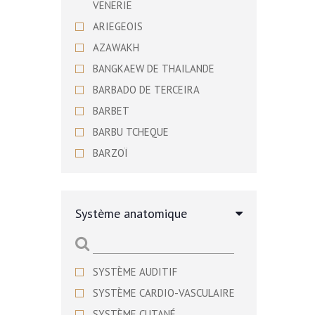
VENERIE
ARIEGEOIS
AZAWAKH
BANGKAEW DE THAILANDE
BARBADO DE TERCEIRA
BARBET
BARBU TCHEQUE
BARZOÏ
BASENJI
BASSET ARTESIEN NORMAND
Système anatomique
BASSET BLEU DE GASCOGNE
BASSET DE WESTPHALIE
BASSET DES ALPES
SYSTÈME AUDITIF
BASSET FAUVE DE BRETAGNE
SYSTÈME CARDIO-VASCULAIRE
BASSET HOUND
SYSTÈME CUTANÉ