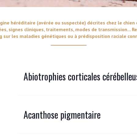
VERS LE SITE SCC.ASSO.FR
gine héréditaire (avérée ou suspectée) décrites chez le chien 
ées, signes cliniques, traitements, modes de transmission... Re
 sur les maladies génétiques ou à prédisposition raciale conn
Abiotrophies corticales cérébelleu
Acanthose pigmentaire