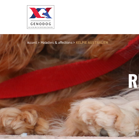
Accueil
>
Maladies & affections
>
KELPIE AUSTRALIEN
R