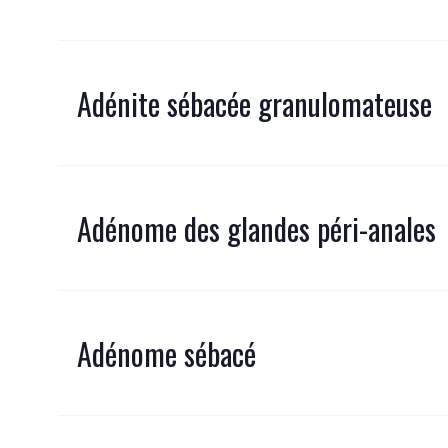
Adénite sébacée granulomateuse
Adénome des glandes péri-anales
Adénome sébacé