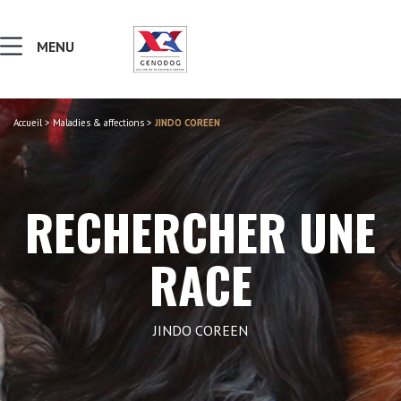
MENU
Accueil
>
Maladies & affections
>
JINDO COREEN
MALADIES & AFFECTIONS
NOTIONS DE GÉNÉTIQUE
RECHERCHER UNE
RECHERCHER UNE RACE
RACE
LEXIQUE
JINDO COREEN
VERS LE SITE SCC.ASSO.FR