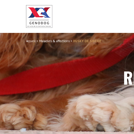
Accueil
>
Maladies & affections
>
HUSKY DE SIBERIE
R