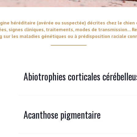
VERS LE SITE SCC.ASSO.FR
gine héréditaire (avérée ou suspectée) décrites chez le chien 
ées, signes cliniques, traitements, modes de transmission... Re
 sur les maladies génétiques ou à prédisposition raciale conn
Abiotrophies corticales cérébelleu
Acanthose pigmentaire