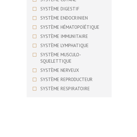
BASSET SUEDOIS
SYSTÈME DIGESTIF
BEAGLE
SYSTÈME ENDOCRINIEN
BEAGLE HARRIER
SYSTÈME HÉMATOPOÏÉTIQUE
BEARDED COLLIE
SYSTÈME IMMUNITAIRE
BEDLINGTON TERRIER
SYSTÈME LYMPHATIQUE
BERGER ALLEMAND
SYSTÈME MUSCULO-
BERGER AMERICAIN MINIATURE
SQUELETTIQUE
BERGER AUSTRALIEN
SYSTÈME NERVEUX
BERGER BERGAMASQUE
SYSTÈME REPRODUCTEUR
BERGER BLANC SUISSE
SYSTÈME RESPIRATOIRE
BERGER D’ASIE CENTRALE
SYSTÈME URINAIRE
BERGER DE BEAUCE
SYSTÈME VISUEL
BERGER DE BOSNIE-
HERZEGOVINE ET DE CROATIE
BERGER DE BRIE