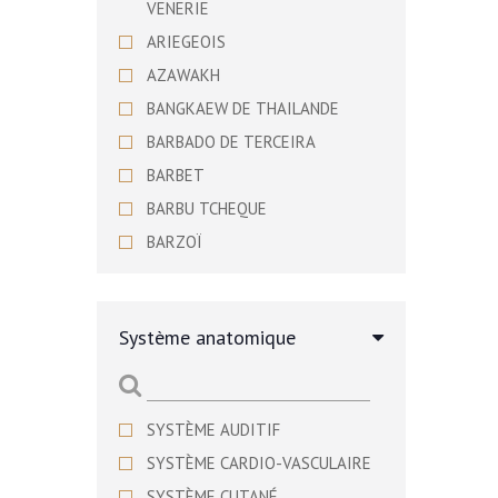
VENERIE
ARIEGEOIS
AZAWAKH
BANGKAEW DE THAILANDE
BARBADO DE TERCEIRA
BARBET
BARBU TCHEQUE
BARZOÏ
BASENJI
BASSET ARTESIEN NORMAND
Système anatomique
BASSET BLEU DE GASCOGNE
BASSET DE WESTPHALIE
BASSET DES ALPES
SYSTÈME AUDITIF
BASSET FAUVE DE BRETAGNE
SYSTÈME CARDIO-VASCULAIRE
BASSET HOUND
SYSTÈME CUTANÉ