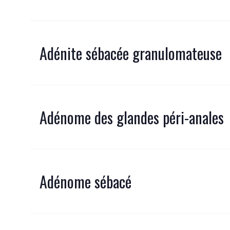
Adénite sébacée granulomateuse
Adénome des glandes péri-anales
Adénome sébacé