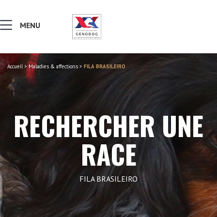
MENU
Accueil
>
Maladies & affections
>
FILA BRASILEIRO
MALADIES & AFFECTIONS
NOTIONS DE GÉNÉTIQUE
RECHERCHER UNE
RECHERCHER UNE RACE
RACE
LEXIQUE
FILA BRASILEIRO
VERS LE SITE SCC.ASSO.FR