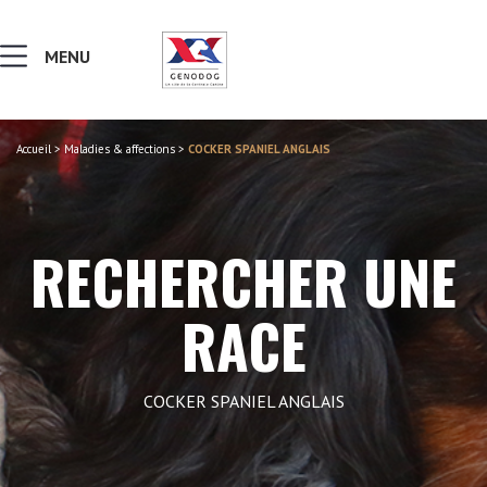
MENU
Accueil
>
Maladies & affections
>
COCKER SPANIEL ANGLAIS
MALADIES & AFFECTIONS
NOTIONS DE GÉNÉTIQUE
RECHERCHER UNE
RECHERCHER UNE RACE
RACE
LEXIQUE
COCKER SPANIEL ANGLAIS
VERS LE SITE SCC.ASSO.FR