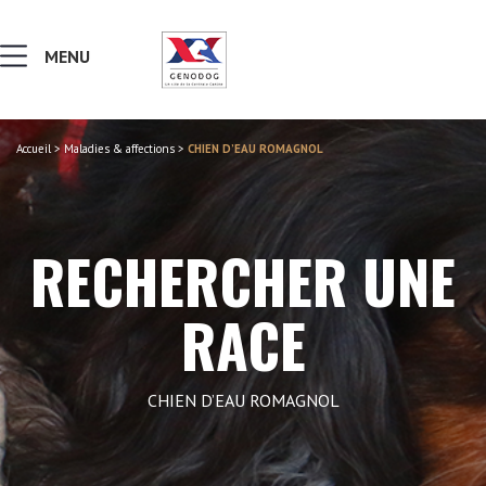
MENU
Accueil
>
Maladies & affections
>
CHIEN D’EAU ROMAGNOL
MALADIES & AFFECTIONS
NOTIONS DE GÉNÉTIQUE
RECHERCHER UNE
RECHERCHER UNE RACE
RACE
LEXIQUE
CHIEN D’EAU ROMAGNOL
VERS LE SITE SCC.ASSO.FR