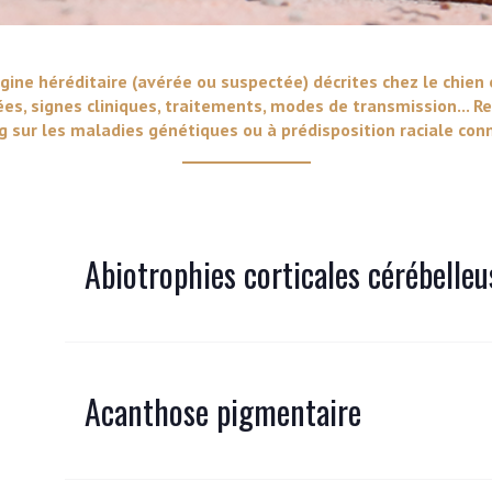
VERS LE SITE SCC.ASSO.FR
gine héréditaire (avérée ou suspectée) décrites chez le chien 
ées, signes cliniques, traitements, modes de transmission... Re
 sur les maladies génétiques ou à prédisposition raciale conn
Abiotrophies corticales cérébelleu
Acanthose pigmentaire