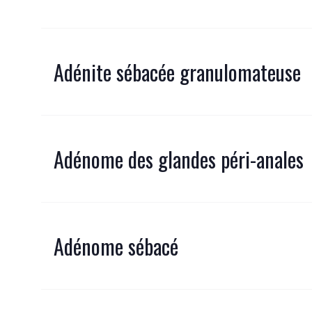
Adénite sébacée granulomateuse
Adénome des glandes péri-anales
Adénome sébacé