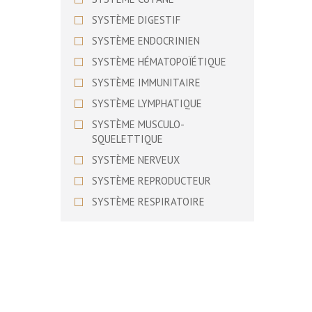
BASSET SUEDOIS
SYSTÈME DIGESTIF
BEAGLE
SYSTÈME ENDOCRINIEN
BEAGLE HARRIER
SYSTÈME HÉMATOPOÏÉTIQUE
BEARDED COLLIE
SYSTÈME IMMUNITAIRE
BEDLINGTON TERRIER
SYSTÈME LYMPHATIQUE
BERGER ALLEMAND
SYSTÈME MUSCULO-
BERGER AMERICAIN MINIATURE
SQUELETTIQUE
BERGER AUSTRALIEN
SYSTÈME NERVEUX
BERGER BERGAMASQUE
SYSTÈME REPRODUCTEUR
BERGER BLANC SUISSE
SYSTÈME RESPIRATOIRE
BERGER D’ASIE CENTRALE
SYSTÈME URINAIRE
BERGER DE BEAUCE
SYSTÈME VISUEL
BERGER DE BOSNIE-
HERZEGOVINE ET DE CROATIE
BERGER DE BRIE