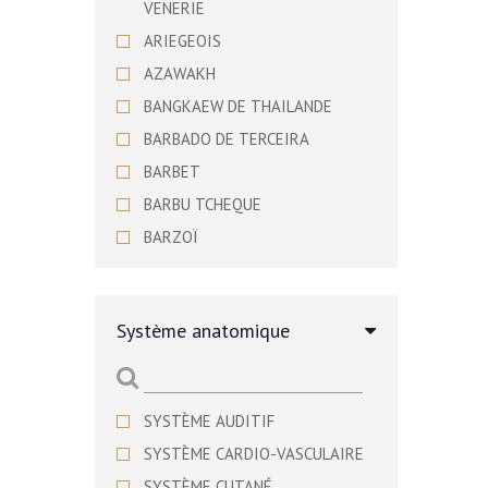
VENERIE
ARIEGEOIS
AZAWAKH
BANGKAEW DE THAILANDE
BARBADO DE TERCEIRA
BARBET
BARBU TCHEQUE
BARZOÏ
BASENJI
BASSET ARTESIEN NORMAND
Système anatomique
BASSET BLEU DE GASCOGNE
BASSET DE WESTPHALIE
BASSET DES ALPES
SYSTÈME AUDITIF
BASSET FAUVE DE BRETAGNE
SYSTÈME CARDIO-VASCULAIRE
BASSET HOUND
SYSTÈME CUTANÉ