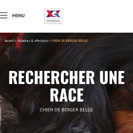
MENU
Accueil
>
Maladies & affections
>
CHIEN DE BERGER BELGE
MALADIES & AFFECTIONS
NOTIONS DE GÉNÉTIQUE
RECHERCHER UNE
RECHERCHER UNE RACE
RACE
LEXIQUE
CHIEN DE BERGER BELGE
VERS LE SITE SCC.ASSO.FR