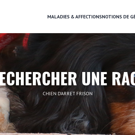
MALADIES & AFFECTIONS
NOTIONS DE G
MALADIES & AFFECTIONS
ECHERCHER UNE RA
NOTIONS DE GÉNÉTIQUE
CHIEN D’ARRET FRISON
RECHERCHER UNE RACE
LEXIQUE