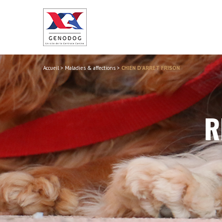
Accueil
>
Maladies & affections
>
CHIEN D’ARRET FRISON
R