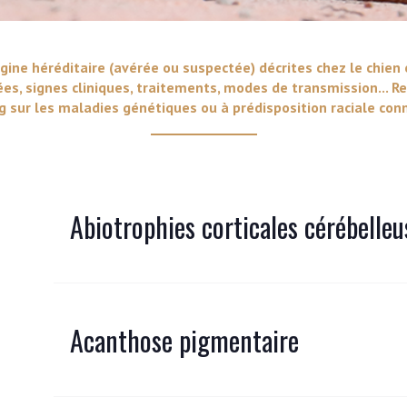
VERS LE SITE SCC.ASSO.FR
gine héréditaire (avérée ou suspectée) décrites chez le chien 
ées, signes cliniques, traitements, modes de transmission... Re
 sur les maladies génétiques ou à prédisposition raciale conn
Abiotrophies corticales cérébelleu
Acanthose pigmentaire