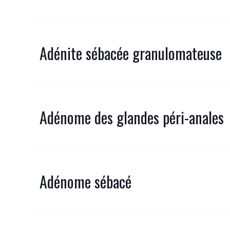
Adénite sébacée granulomateuse
Adénome des glandes péri-anales
Adénome sébacé