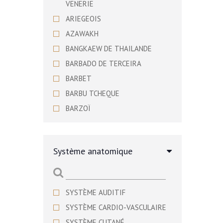
VENERIE
ARIEGEOIS
AZAWAKH
BANGKAEW DE THAILANDE
BARBADO DE TERCEIRA
BARBET
BARBU TCHEQUE
BARZOÏ
BASENJI
BASSET ARTESIEN NORMAND
Système anatomique
BASSET BLEU DE GASCOGNE
BASSET DE WESTPHALIE
BASSET DES ALPES
SYSTÈME AUDITIF
BASSET FAUVE DE BRETAGNE
SYSTÈME CARDIO-VASCULAIRE
BASSET HOUND
SYSTÈME CUTANÉ