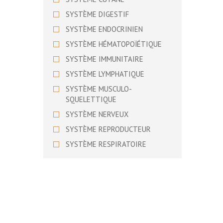
BASSET SUEDOIS
SYSTÈME DIGESTIF
BEAGLE
SYSTÈME ENDOCRINIEN
BEAGLE HARRIER
SYSTÈME HÉMATOPOÏÉTIQUE
BEARDED COLLIE
SYSTÈME IMMUNITAIRE
BEDLINGTON TERRIER
SYSTÈME LYMPHATIQUE
BERGER ALLEMAND
SYSTÈME MUSCULO-
BERGER AMERICAIN MINIATURE
SQUELETTIQUE
BERGER AUSTRALIEN
SYSTÈME NERVEUX
BERGER BERGAMASQUE
SYSTÈME REPRODUCTEUR
BERGER BLANC SUISSE
SYSTÈME RESPIRATOIRE
BERGER D’ASIE CENTRALE
SYSTÈME URINAIRE
BERGER DE BEAUCE
SYSTÈME VISUEL
BERGER DE BOSNIE-
HERZEGOVINE ET DE CROATIE
BERGER DE BRIE