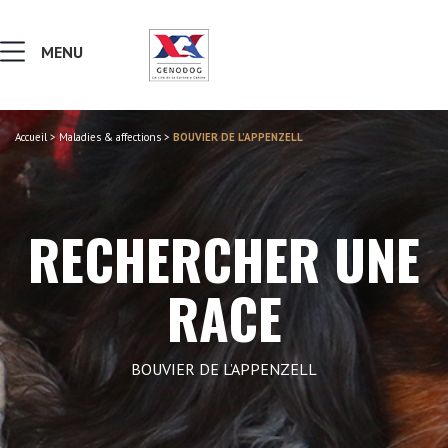
MENU
Accueil
>
Maladies & affections
>
BOUVIER DE L’APPENZELL
MALADIES & AFFECTIONS
NOTIONS DE GÉNÉTIQUE
RECHERCHER UNE
RECHERCHER UNE RACE
RACE
LEXIQUE
BOUVIER DE L’APPENZELL
VERS LE SITE SCC.ASSO.FR