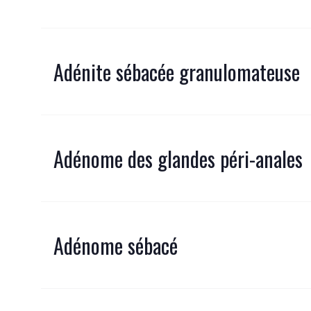
Adénite sébacée granulomateuse
Adénome des glandes péri-anales
Adénome sébacé