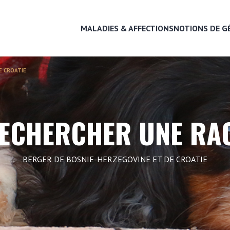
MALADIES & AFFECTIONS
NOTIONS DE G
E CROATIE
MALADIES & AFFECTIONS
ECHERCHER UNE RA
NOTIONS DE GÉNÉTIQUE
BERGER DE BOSNIE-HERZEGOVINE ET DE CROATIE
RECHERCHER UNE RACE
LEXIQUE