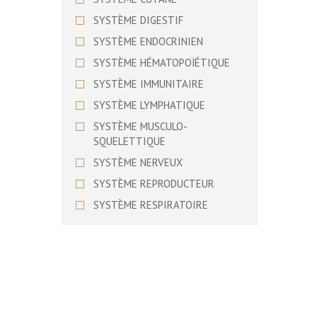
BASSET SUEDOIS
SYSTÈME DIGESTIF
BEAGLE
SYSTÈME ENDOCRINIEN
BEAGLE HARRIER
SYSTÈME HÉMATOPOÏÉTIQUE
BEARDED COLLIE
SYSTÈME IMMUNITAIRE
BEDLINGTON TERRIER
SYSTÈME LYMPHATIQUE
BERGER ALLEMAND
SYSTÈME MUSCULO-
BERGER AMERICAIN MINIATURE
SQUELETTIQUE
BERGER AUSTRALIEN
SYSTÈME NERVEUX
BERGER BERGAMASQUE
SYSTÈME REPRODUCTEUR
BERGER BLANC SUISSE
SYSTÈME RESPIRATOIRE
BERGER D’ASIE CENTRALE
SYSTÈME URINAIRE
BERGER DE BEAUCE
SYSTÈME VISUEL
BERGER DE BOSNIE-
HERZEGOVINE ET DE CROATIE
BERGER DE BRIE