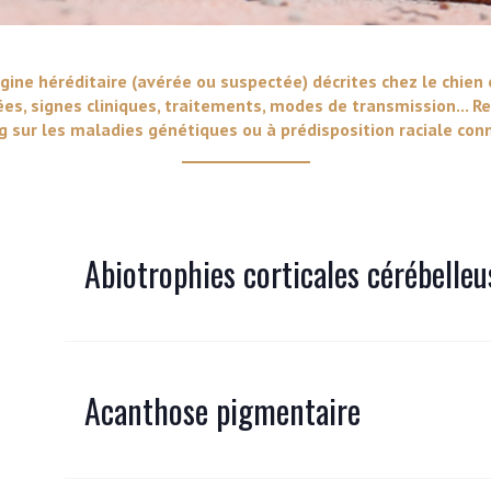
VERS LE SITE SCC.ASSO.FR
gine héréditaire (avérée ou suspectée) décrites chez le chien 
ées, signes cliniques, traitements, modes de transmission... Re
 sur les maladies génétiques ou à prédisposition raciale conn
Abiotrophies corticales cérébelleu
Acanthose pigmentaire