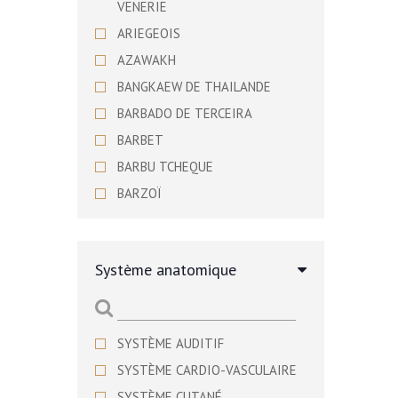
VENERIE
ARIEGEOIS
AZAWAKH
BANGKAEW DE THAILANDE
BARBADO DE TERCEIRA
BARBET
BARBU TCHEQUE
BARZOÏ
BASENJI
BASSET ARTESIEN NORMAND
Système anatomique
BASSET BLEU DE GASCOGNE
BASSET DE WESTPHALIE
BASSET DES ALPES
SYSTÈME AUDITIF
BASSET FAUVE DE BRETAGNE
SYSTÈME CARDIO-VASCULAIRE
BASSET HOUND
SYSTÈME CUTANÉ