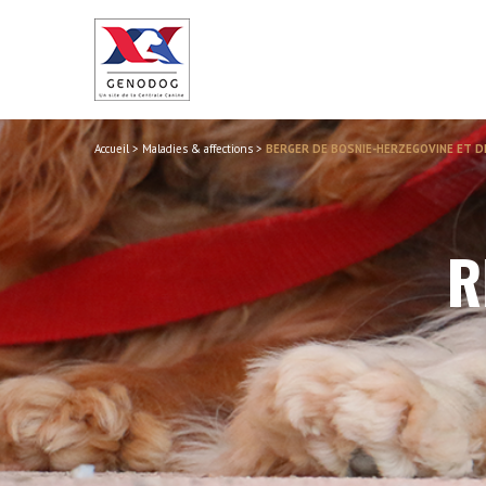
Accueil
>
Maladies & affections
>
BERGER DE BOSNIE-HERZEGOVINE ET D
R