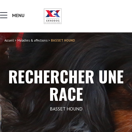
MENU
Accueil
>
Maladies & affections
>
BASSET HOUND
MALADIES & AFFECTIONS
NOTIONS DE GÉNÉTIQUE
RECHERCHER UNE
RECHERCHER UNE RACE
RACE
LEXIQUE
BASSET HOUND
VERS LE SITE SCC.ASSO.FR