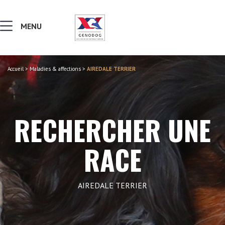
MENU
Accueil
>
Maladies & affections
>
AIREDALE TERRIER
MALADIES & AFFECTIONS
NOTIONS DE GÉNÉTIQUE
RECHERCHER UNE
RECHERCHER UNE RACE
RACE
LEXIQUE
AIREDALE TERRIER
VERS LE SITE SCC.ASSO.FR