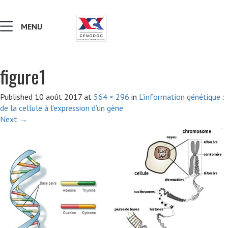
MENU
figure1
MALADIES & AFFECTIONS
Published
10 août 2017
at
564 × 296
in
L’information génétique :
de la cellule à l’expression d’un gène
NOTIONS DE GÉNÉTIQUE
Next
→
RECHERCHER UNE RACE
LEXIQUE
VERS LE SITE SCC.ASSO.FR