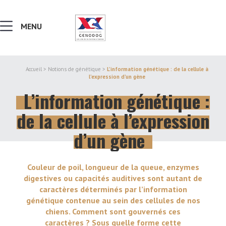
MENU
Accueil
>
Notions de génétique
>
L’information génétique : de la cellule à
l’expression d’un gène
MALADIES & AFFECTIONS
L’information génétique :
NOTIONS DE GÉNÉTIQUE
de la cellule à l’expression
d’un gène
RECHERCHER UNE RACE
Couleur de poil, longueur de la queue, enzymes
LEXIQUE
digestives ou capacités auditives sont autant de
caractères déterminés par l’information
génétique contenue au sein des cellules de nos
VERS LE SITE SCC.ASSO.FR
chiens. Comment sont gouvernés ces
caractères ? Sous quelle forme cette