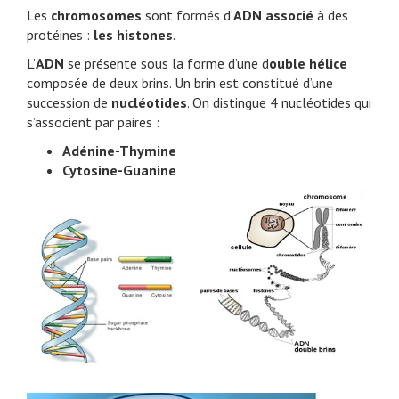
Les
chromosomes
sont formés d’
ADN associé
à des
protéines :
les histones
.
L’
ADN
se présente sous la forme d’une d
ouble hélice
composée de deux brins. Un brin est constitué d’une
succession de
nucléotides
. On distingue 4 nucléotides qui
s’associent par paires :
Adénine-Thymine
Cytosine-Guanine