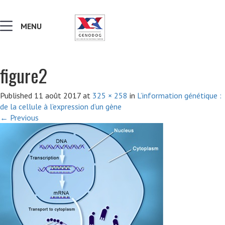
MENU
figure2
MALADIES & AFFECTIONS
Published
11 août 2017
at
325 × 258
in
L’information génétique :
de la cellule à l’expression d’un gène
NOTIONS DE GÉNÉTIQUE
←
Previous
RECHERCHER UNE RACE
LEXIQUE
VERS LE SITE SCC.ASSO.FR