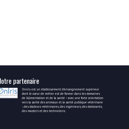
Notre partenaire
Oniris est un établissement d’enseignement supérieur
dont le coeur de métier est de former dans les domaines
de l’alimentation et de la santé – avec une forte orientation
vers la santé des animaux et la santé publique vétérinaire
-, des docteurs vétérinaires, des ingénieurs, des doctorants,
des masters et des techniciens.