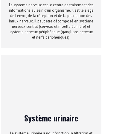
Le système nerveux est le centre de traitement des
informations au sein d’un organisme. Il est le siège
de l’envoi, de la réception et de la perception des
influx nerveux. Il peut être décomposé en système
nerveux central (cerveau et moelle épinière) et
système nerveux périphérique (ganglions nerveux
et nerfs périphériques).
Système urinaire
Le système urinaire a pour fonction la filtration et