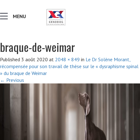
MENU
braque-de-weimar
MALADIES & AFFECTIONS
Published
3 août 2020
at
2048 × 849
in
Le Dr Solène Morant,
récompensée pour son travail de thèse sur le « dysraphisme spinal
NOTIONS DE GÉNÉTIQUE
» du braque de Weimar
←
Previous
RECHERCHER UNE RACE
LEXIQUE
VERS LE SITE SCC.ASSO.FR