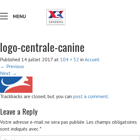
MENU
logo-centrale-canine
MALADIES & AFFECTIONS
Published
14 juillet 2017
at
104 × 52
in
Accueil
←
Previous
NOTIONS DE GÉNÉTIQUE
Next
→
RECHERCHER UNE RACE
Trackbacks are closed, but you can
post a comment
.
LEXIQUE
Leave a Reply
Votre adresse e-mail ne sera pas publiée.
Les champs obligatoires
VERS LE SITE SCC.ASSO.FR
sont indiqués avec
*