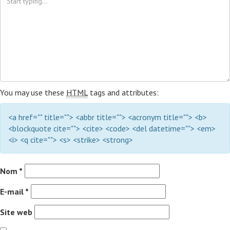
You may use these
HTML
tags and attributes:
<a href="" title=""> <abbr title=""> <acronym title=""> <b>
<blockquote cite=""> <cite> <code> <del datetime=""> <em>
<i> <q cite=""> <s> <strike> <strong>
Nom
*
E-mail
*
Site web