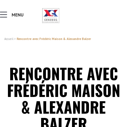
MENU
Accueil
>
Rencontre avec Frédéric Maison & Alexandre Balzer
MALADIES & AFFECTIONS
NOTIONS DE GÉNÉTIQUE
RENCONTRE AVEC
RECHERCHER UNE RACE
FRÉDÉRIC MAISON
LEXIQUE
& ALEXANDRE
BALZER
VERS LE SITE SCC.ASSO.FR