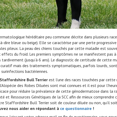
VERS LE SITE SCC.ASSO.FR
rmatologique héréditaire peu commune décrite dans plusieurs races
t-à-dire bleue ou beige). Elle se caractérise par une perte progressi
ules pileux. La peau des chiens touchés par cette maladie est souve
ux effets du froid. Les premiers symptômes ne se manifestent pas 
s tardivement (jusqu’à 6 ans). Le diagnostic de certitude de cette ma
ment curatif mais des traitements symptomatiques, parfois lourds, so
s surinfections bactériennes.
Staffordshire Bull Terrier
est l’une des races touchées par cette
l’Alopécie des Robes Diluées sont mal connues et il est pour l’heure
icace pour réduire la prévalence de cette génodermatose dans la ra
té et Ressources Génétiques de la SCC afin de mieux comprendre c
re Staffordshire Bull Terrier soit de couleur diluée ou non, qu’il s
uvez nous aider en répondant à
ce questionnaire
!
nous laissant votre adresse mail en fin de questionnaire, vous nou