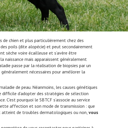
 de chien et plus particulièrement chez des
ve des poils (dite alopécie) et peut secondairement
nt sèche voire écailleuse et s’avère être
à la naissance mais apparaissent généralement
ladie passe par la réalisation de biopsies par un
nt généralement nécessaires pour améliorer la
 maladie de peau. Néanmoins, les causes génétiques
 difficile d’adopter des stratégies de sélection
ce. C’est pourquoi le SBTCF s’associe au service
ette affection et son mode de transmission : que
oit atteint de troubles dermatologiques ou non,
vous
s permettez de vous recontacter pour participer à