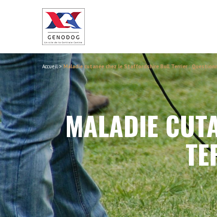
Accueil
>
Maladie cutanée chez le Staffordshire Bull Terrier : Question
MALADIE CUTA
TE