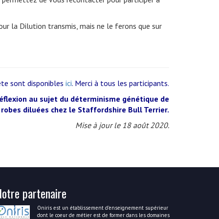
ur la Dilution transmis, mais ne le ferons que sur
ête sont disponibles
ici
. Merci à tous les participants.
réflexion au sujet du déterminisme génétique de
 robes diluées chez le Staffordshire Bull Terrier.
Mise à jour le 18 août 2020.
Notre partenaire
Oniris est un établissement d’enseignement supérieur
dont le coeur de métier est de former dans les domaines