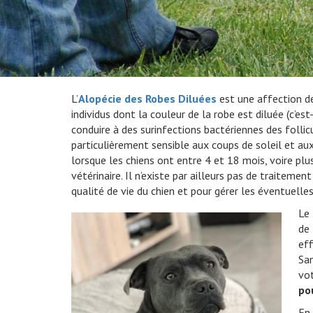
L’
Alopécie des Robes Diluées
est une affection de
individus dont la couleur de la robe est diluée (c’es
conduire à des surinfections bactériennes des follic
particulièrement sensible aux coups de soleil et a
lorsque les chiens ont entre 4 et 18 mois, voire plu
vétérinaire. Il n’existe par ailleurs pas de traite
qualité de vie du chien et pour gérer les éventuelle
Le
de 
eff
San
vot
po
En 