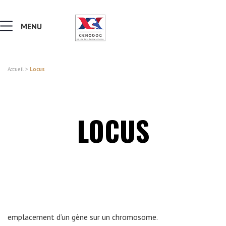
MENU
Accueil
>
Locus
MALADIES & AFFECTIONS
NOTIONS DE GÉNÉTIQUE
LOCUS
RECHERCHER UNE RACE
LEXIQUE
VERS LE SITE SCC.ASSO.FR
emplacement d’un gène sur un chromosome.