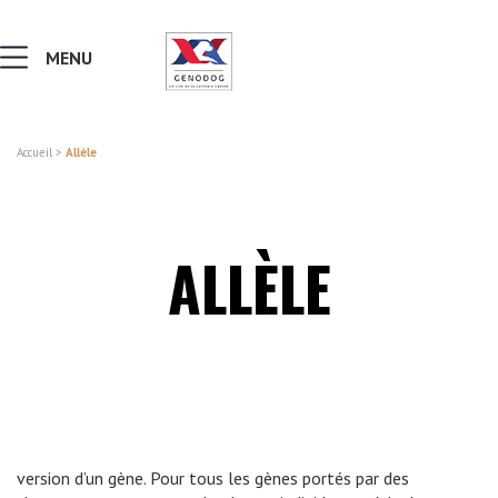
MENU
Accueil
>
Allèle
MALADIES & AFFECTIONS
NOTIONS DE GÉNÉTIQUE
ALLÈLE
RECHERCHER UNE RACE
LEXIQUE
VERS LE SITE SCC.ASSO.FR
version d’un gène. Pour tous les gènes portés par des