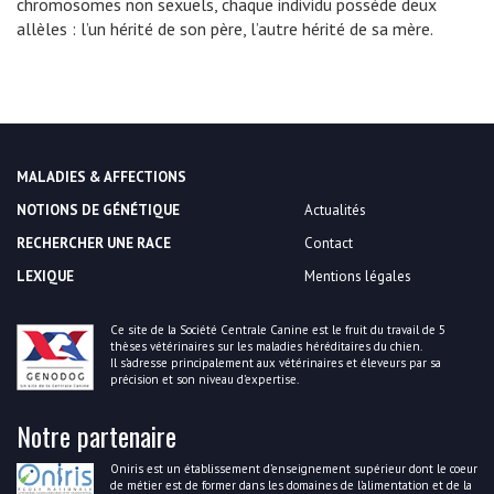
chromosomes non sexuels, chaque individu possède deux
allèles : l’un hérité de son père, l’autre hérité de sa mère.
MALADIES & AFFECTIONS
NOTIONS DE GÉNÉTIQUE
Actualités
RECHERCHER UNE RACE
Contact
LEXIQUE
Mentions légales
Ce site de la Société Centrale Canine est le fruit du travail de 5
thèses vétérinaires sur les maladies héréditaires du chien.
Il s’adresse principalement aux vétérinaires et éleveurs par sa
précision et son niveau d’expertise.
Notre partenaire
Oniris est un établissement d’enseignement supérieur dont le coeur
de métier est de former dans les domaines de l’alimentation et de la