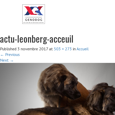
actu-leonberg-acceuil
Published
3 novembre 2017
at
503 × 273
in
Accueil
←
Previous
Next
→