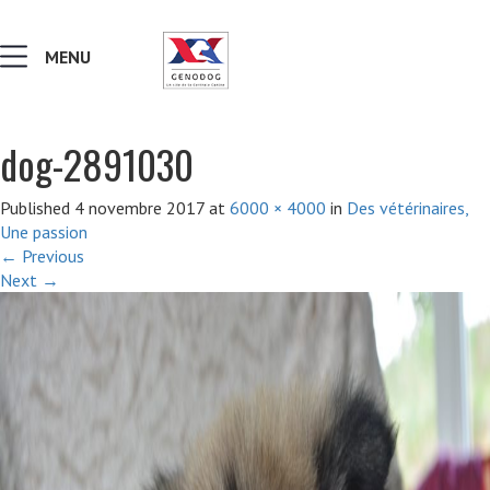
MENU
dog-2891030
MALADIES & AFFECTIONS
Published
4 novembre 2017
at
6000 × 4000
in
Des vétérinaires,
Une passion
NOTIONS DE GÉNÉTIQUE
←
Previous
Next
→
RECHERCHER UNE RACE
LEXIQUE
VERS LE SITE SCC.ASSO.FR